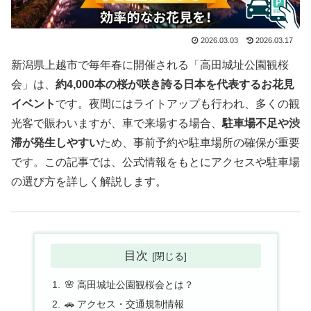
2026.03.03
2026.03.17
新潟県上越市で毎年春に開催される「高田城址公園観桜
会」は、
約4,000本の桜が咲き誇る日本を代表するお花見
イベント
です。夜間にはライトアップも行われ、多くの観
光客で賑わいますが、車で来場する場合、
駐車場不足や渋
滞が発生しやすい
ため、事前予約や駐車場所の確保が重要
です。この記事では、公式情報をもとにアクセスや駐車場
の選び方を詳しく解説します。
目次
🌸 高田城址公園観桜会とは？
🚗 アクセス・交通規制情報