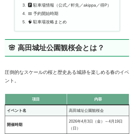
🅿️ 駐車場情報（公式／軒先／akippa／得P）
📅 予約開始時期
🧠 駐車場攻略まとめ
🌸 高田城址公園観桜会とは？
圧倒的なスケールの桜と歴史ある城跡を楽しめる春のイベ
ント。
項目
内容
イベント名
高田城址公園観桜会
2026年4月3日（金）～4月19日
開催時期
（日）