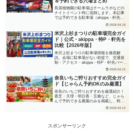
＆予約できる穴場まとめ
長居植物園の駐車場はチームラボなどの
ナイトイベント時に混雑します。本記事
では予約できる駐車場（akippa・軒先・
得P）と混雑回避のコツを詳しく解説しま
2026.04.19
す。
米沢上杉まつりの駐車場完全ガイ
イベント
ド｜公式・akippa・特P・軒先を
比較【2026年版】
米沢上杉まつりの駐車場情報を徹底解
説。会場に駐車場がない前提で、交通規
制・アクセス・akippa・特P・軒先パーキ
ングの使い分け、予約開始時期、当日の
2026.04.12
攻略法までわかりやすく紹介します。
奈良いちご狩りおすすめ完全ガイ
イベント
ド【じゃらん予約OKのみ厳選】
奈良のいちご狩りおすすめを厳選紹介！
香芝・天理・明日香・五條など、じゃら
んで予約できる農園のみを掲載し、料
金・営業時間・アクセスを徹底比較。穴
2026.04.12
場でゆったり楽しめるスポットから人気
農園まで完全ガイド。今すぐ空き状況を
チェック！
スポンサーリンク