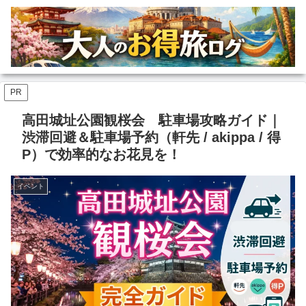
PR
高田城址公園観桜会 駐車場攻略ガイド｜
渋滞回避＆駐車場予約（軒先 / akippa / 得
P）で効率的なお花見を！
イベント