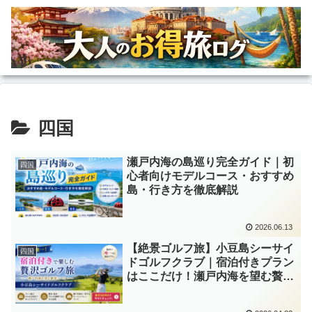
四国
瀬戸内海の島巡り完全ガイド｜初
四国
心者向けモデルコース・おすすめ
島・行き方を徹底解説
2026.06.13
【絶景ゴルフ旅】小豆島シーサイ
四国
ドゴルフクラブ｜宿泊付きプラン
はここだけ！瀬戸内海を望む贅沢
ステイ