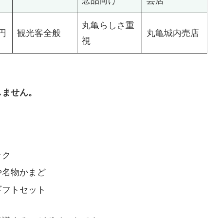
念品向け
芸店
丸亀らしさ重
0円
観光客全般
丸亀城内売店
視
しません。
ック
や名物かまど
ギフトセット