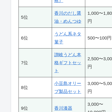
瓶）
香川のだし醤
1,000〜1,8
5位
油・めんつゆ
円
うどん系ネタ
6位
500〜100円
菓子
讃岐うどん本
2,500〜3,0
7位
格ギフトセッ
円
ト
小豆島オリー
3,000〜5,0
8位
ブ製品セット
円
3,000〜
9位
香川漆器