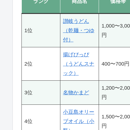
ランク
商品名
価格帯
讃岐うどん
1,000〜3,0
1位
（乾麺・つゆ
円
付）
揚げぴっぴ
2位
（うどんスナ
400〜700円
ック）
1,200〜2,0
3位
名物かまど
円
小豆島オリー
1,500〜2,0
4位
ブオイル（小
円