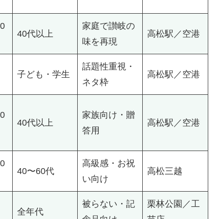
00
家庭で讃岐の
40代以上
高松駅／空港
味を再現
話題性重視・
子ども・学生
高松駅／空港
ネタ枠
00
家族向け・贈
40代以上
高松駅／空港
答用
00
高級感・お祝
40〜60代
高松三越
い向け
被らない・記
栗林公園／工
全年代