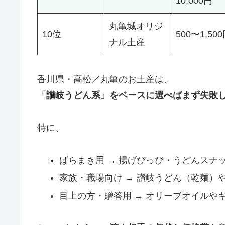
10,000円
丸亀城オリジ
10位
500〜1,50
ナル土産
香川県・高松／丸亀のお土産は、
「讃岐うどん系」をベースに選べばまず失敗
特に、
ばらまき用 → 揚げぴっぴ・うどんスナ
家族・職場向け → 讃岐うどん（乾麺）
目上の方・贈答用 → オリーブオイルや