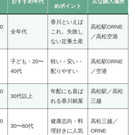
おすすめ年代
主な購入場所
めポイント
香川といえば
00
高松駅ORNE
全年代
これ。失敗し
／高松空港
ない定番土産
子ども・20〜
軽い・安い・
高松駅ORNE
40代
配りやすい
／空港
00
年配にも喜ば
高松駅／高松
30代以上
れる香川銘菓
三越
00
健康志向・料
高松三越／
30〜60代
理好きに人気
ORNE