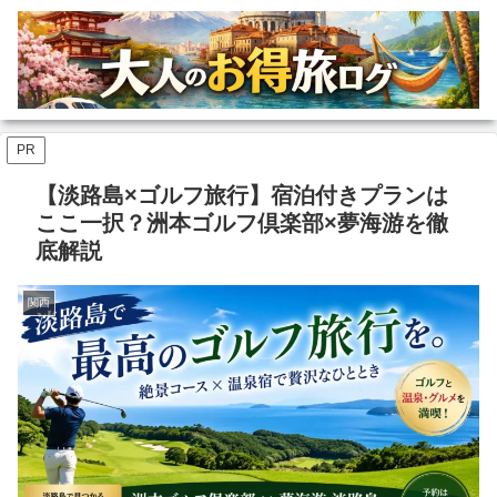
PR
【淡路島×ゴルフ旅行】宿泊付きプランは
ここ一択？洲本ゴルフ倶楽部×夢海游を徹
底解説
関西