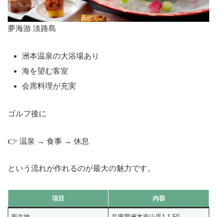
夢海游 淡路島
洲本温泉の大浴場あり
海を望む客室
会席料理が充実
ゴルフ後に
👉 温泉 → 食事 → 休息
という流れが作れるのが最大の魅力です。
項目
内容
所在地
兵庫県洲本市山手1-1-50