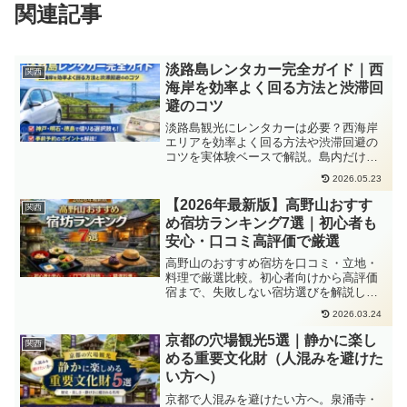
関連記事
淡路島レンタカー完全ガイド｜西
関西
海岸を効率よく回る方法と渋滞回
避のコツ
淡路島観光にレンタカーは必要？西海岸
エリアを効率よく回る方法や渋滞回避の
コツを実体験ベースで解説。島内だけで
なく神戸・明石・徳島で借りる選択肢や
2026.05.23
予約のポイントも紹介し、失敗しない移
動プランが分かります。
【2026年最新版】高野山おすす
関西
め宿坊ランキング7選｜初心者も
安心・口コミ高評価で厳選
高野山のおすすめ宿坊を口コミ・立地・
料理で厳選比較。初心者向けから高評価
宿まで、失敗しない宿坊選びを解説しま
す。
2026.03.24
京都の穴場観光5選｜静かに楽し
関西
める重要文化財（人混みを避けた
い方へ）
京都で人混みを避けたい方へ。泉涌寺・