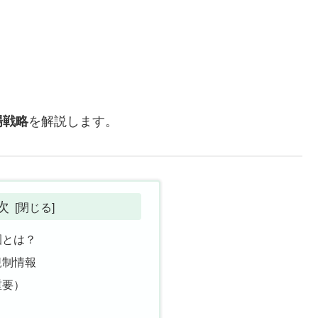
場戦略
を解説します。
次
園とは？
規制情報
重要）