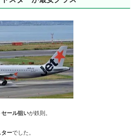
＋セール狙い
が鉄則。
スター
でした。