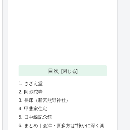
目次
さざえ堂
阿弥陀寺
長床（新宮熊野神社）
甲斐家住宅
日中線記念館
まとめ｜会津・喜多方は“静かに深く楽