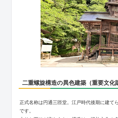
二重螺旋構造の異色建築（重要文化
正式名称は円通三匝堂。江戸時代後期に建て
です。